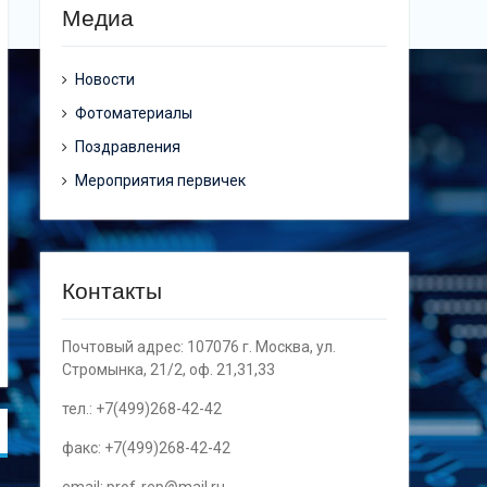
Медиа
Новости
Фотоматериалы
Поздравления
Мероприятия первичек
Контакты
Почтовый адрес: 107076 г. Москва, ул.
Стромынка, 21/2, оф. 21,31,33
тел.: +7(499)268-42-42
факс: +7(499)268-42-42