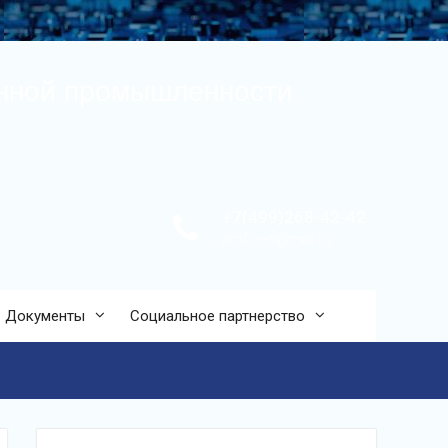
онной промышленности
+7(499)268-42-42
prof-rep@mail.ru
Документы
Социальное партнерство